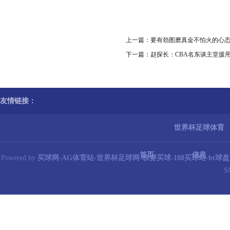
上一篇：
要有劲图磨真金不怕火的心
下一篇：
赵探长：CBA名东谈主堂援
友情链接：
世界杯足球体育
首页
信息
Powered by
买球网-AG体育站-世界杯足球网-联赛买球-188买球站-bt球盘
S